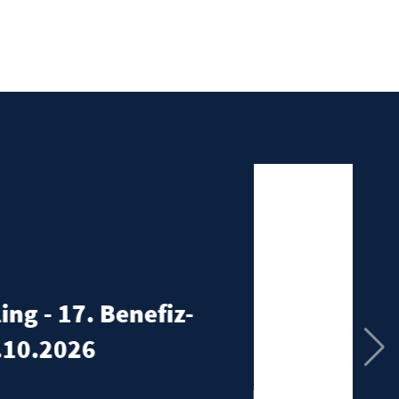
den
lich Willkommen ! „Rund um den
ing“ im Jahr 2026 - Am 04.10.2026
 den Solling